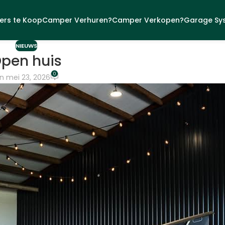
rs te Koop
Camper Verhuren?
Camper Verkopen?
Garage Sy
NIEUWS
pen huis
0
n mei 23, 2026