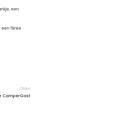
nkje, een
 een flinke
Older
r CamperGast