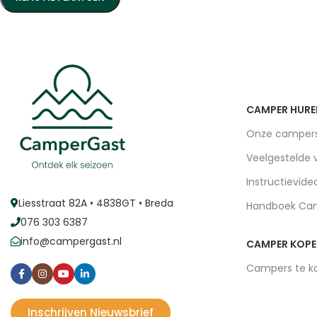
CAMPER HURE
Onze camper
Veelgestelde 
Instructievide
Liesstraat 82A • 4838GT • Breda
Handboek Ca
076 303 6387
info@campergast.nl
CAMPER KOP
Campers te k
Inschrijven Nieuwsbrief