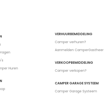
VERHUURBEMIDDELING
N
Camper verhuren?
s
Aanmelden CamperGastheer
vragen
o's
VERKOOPBEMIDDELING
mper Huren
Camper verkopen?
EN
CAMPER GARAGE SYSTEEM
oop
Camper Garage Systeem