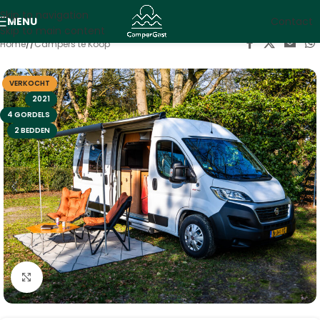
Skip to navigation
MENU
Contact
Skip to main content
Home
/
Campers te Koop
VERKOCHT
2021
4 GORDELS
2 BEDDEN
Vergroten