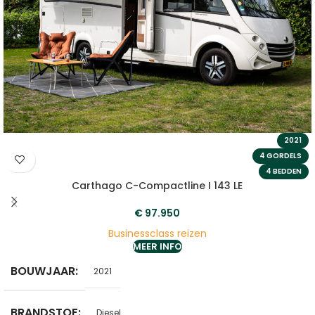
2021
4 GORDELS
4 BEDDEN
Carthago C-Compactline I 143 LE
€
97.950
Businessclass reizen
MEER INFO
BOUWJAAR
2021
BRANDSTOF
Diesel