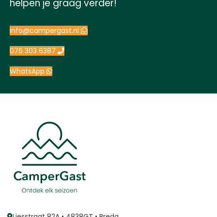
helpen je graag verder!
info@campergast.nl
076 303 6387
WhatsApp
Liesstraat 82A • 4838GT • Breda