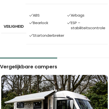
ABS
Airbags
Bearlock
ESP –
VEILIGHEID
stabiliteitscontrole
Startonderbreker
Vergelijkbare campers