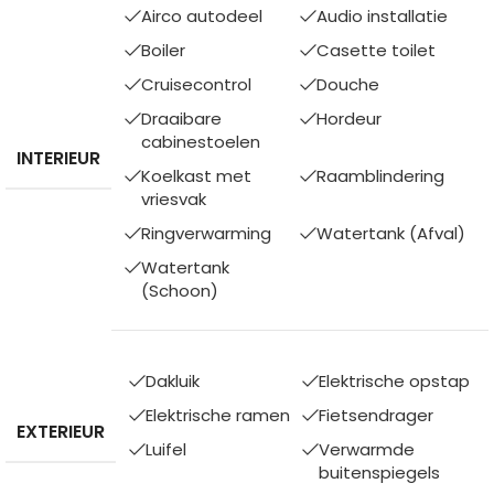
Airco autodeel
Audio installatie
Boiler
Casette toilet
Cruisecontrol
Douche
Draaibare
Hordeur
cabinestoelen
INTERIEUR
Koelkast met
Raamblindering
vriesvak
Ringverwarming
Watertank (Afval)
Watertank
(Schoon)
Dakluik
Elektrische opstap
Elektrische ramen
Fietsendrager
EXTERIEUR
Luifel
Verwarmde
buitenspiegels