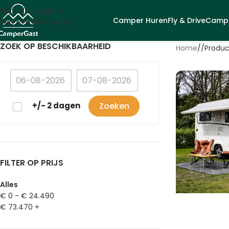
Skip to navigation
Camper Huren
Fly & Drive
Campe
Skip to main content
ZOEK OP BESCHIKBAARHEID
Home
/
Produc
+/- 2 dagen
FILTER OP PRIJS
Alles
€
0
-
€
24.490
€
73.470
+