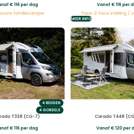
anaf
€
116
per dag
Vanaf
€
116
per 
rsoons familiecamper
Face-2-Face indeling / v
MEER INFO
4 BEDDEN
4 GORDELS
Carado T448 (C
rado T338 (CG-7)
Vanaf
€
120
per 
anaf
€
116
per dag