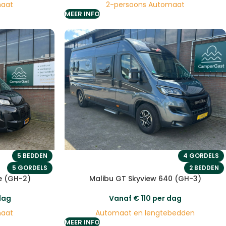
maat
2-persoons Automaat
MEER INFO
5 BEDDEN
4 GORDELS
5 GORDELS
2 BEDDEN
e (GH-2)
Malibu GT Skyview 640 (GH-3)
dag
Vanaf
€
110
per dag
maat
Automaat en lengtebedden
MEER INFO