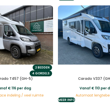
2 BEDDEN
4 GORDELS
rado T457 (GH-5)
Carado V337 (GH
anaf
€
116
per dag
Vanaf
€
110
per 
ce indeling / veel ruimte
Automaat lengteb
MEER INFO