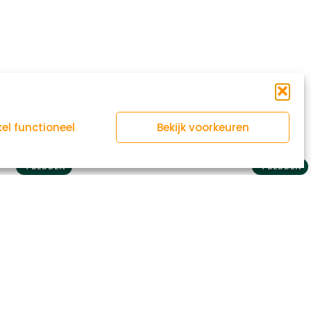
el functioneel
Bekijk voorkeuren
4 BEDDEN
4 BEDDEN
4 GORDELS
4 GORDELS
 (CW-4)
Carado T338 Edition (CW-5)
dag
Vanaf
€
116
per dag
amper
Complete gezinscamper
MEER INFO