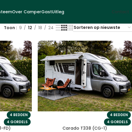
steem
Over CamperGast
Uitleg
Contact
Toon
9
12
18
24
4 BEDDEN
4 BEDDEN
4 GORDELS
4 GORDELS
1-FD)
Carado T338 (CG-1)