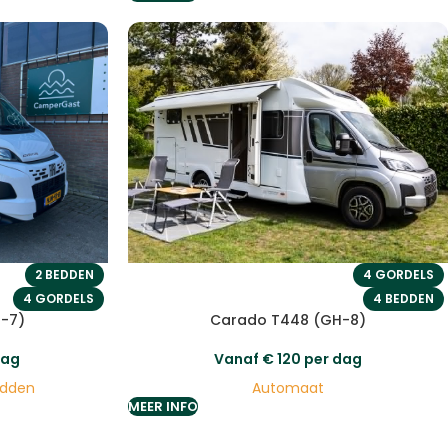
2 BEDDEN
4 GORDELS
4 GORDELS
4 BEDDEN
-7)
Carado T448 (GH-8)
dag
Vanaf
€
120
per dag
edden
Automaat
MEER INFO