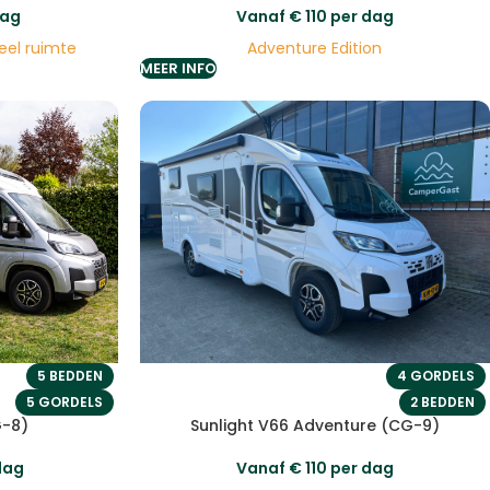
dag
Vanaf
€
110
per dag
eel ruimte
Adventure Edition
MEER INFO
5 BEDDEN
4 GORDELS
5 GORDELS
2 BEDDEN
G-8)
Sunlight V66 Adventure (CG-9)
dag
Vanaf
€
110
per dag