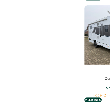
Ca
V
Face-2-Fa
MEER INFO