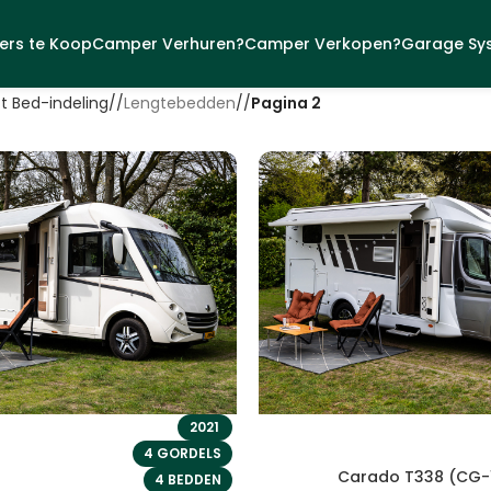
rs te Koop
Camper Verhuren?
Camper Verkopen?
Garage Sy
t Bed-indeling
/
Lengtebedden
/
Pagina 2
2021
4 GORDELS
Carado T338 (CG-
4 BEDDEN