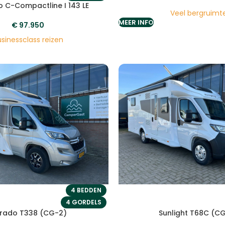
 C-Compactline I 143 LE
Veel bergruimt
MEER INFO
€
97.950
sinessclass reizen
4 BEDDEN
4 GORDELS
rado T338 (CG-2)
Sunlight T68C (C