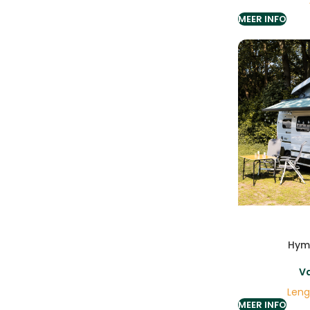
MEER INFO
Hyme
V
Leng
MEER INFO