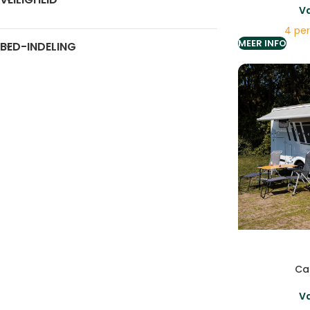
V
4 pe
MEER INFO
BED-INDELING
Ca
V