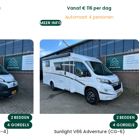
e
Vanaf
€
116
per dag
Automaat 4 personen
MEER INFO
2 BEDDEN
2 BEDDEN
4 GORDELS
4 GORDELS
G-4)
Sunlight V66 Adventure (CG-6)