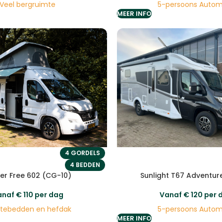
5-persoons Auto
Veel bergruimte
MEER INFO
4 GORDELS
4 BEDDEN
r Free 602 (CG-10)
Sunlight T67 Adventur
anaf
€
110
per dag
Vanaf
€
120
per 
tebedden en hefdak
5-persoons Auto
MEER INFO