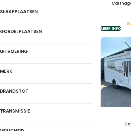
Carthago
SLAAPPLAATSEN
Bu
MEER INFO
GORDELPLAATSEN
UITVOERING
MERK
BRANDSTOF
TRANSMISSIE
Ca
VEILIGHEID