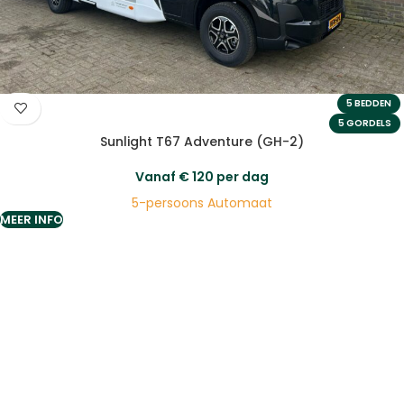
5 BEDDEN
5 GORDELS
Sunlight T67 Adventure (GH-2)
Vanaf
€
120
per dag
5-persoons Automaat
MEER INFO