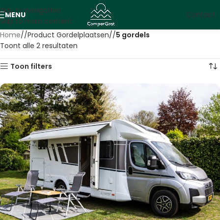
Skip to navigation
MENU
Contact
Skip to main content
Home
/
Product Gordelplaatsen
/
5 gordels
Toont alle 2 resultaten
Toon filters