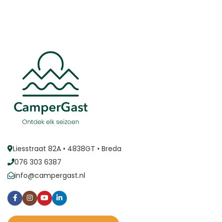
Liesstraat 82A • 4838GT • Breda
076 303 6387
info@campergast.nl