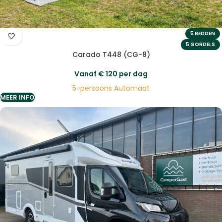
5 BEDDEN
5 GORDELS
Carado T448 (CG-8)
Vanaf
€
120
per dag
5-persoons Automaat
MEER INFO