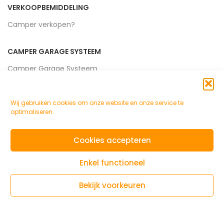
VERKOOPBEMIDDELING
Camper verkopen?
CAMPER GARAGE SYSTEEM
Camper Garage Systeem
CAMPERGAST
Wij gebruiken cookies om onze website en onze service te
Over CamperGast
optimaliseren.
Algemene Voorwaarden
Cookies accepteren
KLANTENSERVICE
Enkel functioneel
Privacyverklaring
Bekijk voorkeuren
Cookieverklaring