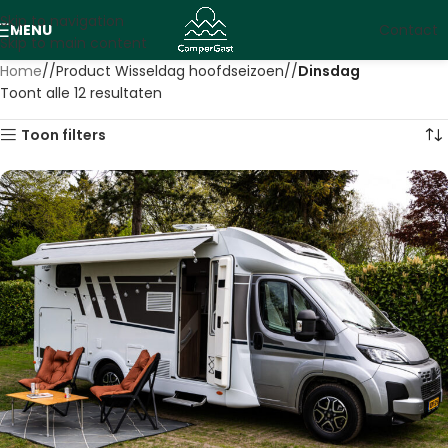
Skip to navigation
MENU
Contact
Skip to main content
Home
/
Product Wisseldag hoofdseizoen
/
Dinsdag
Toont alle 12 resultaten
Toon filters