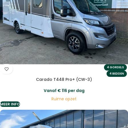
4 GORDELS
4 BEDDEN
Carado T448 Pro+ (CW-3)
Vanaf
€
116
per dag
Ruime opzet
MEER INFO