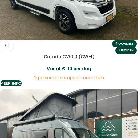
4 GORDELS
2 BEDDEN
Carado CV600 (CW-1)
Vanaf
€
110
per dag
2 persoons, compact maar ruim
MEER INFO