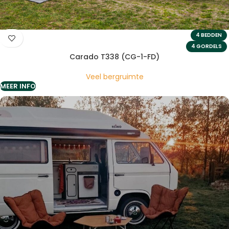
4 BEDDEN
4 GORDELS
Carado T338 (CG-1-FD)
Veel bergruimte
MEER INFO