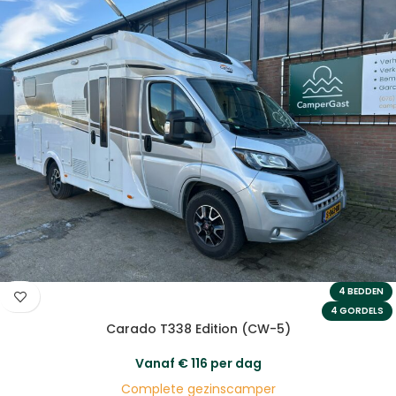
4 BEDDEN
4 GORDELS
Carado T338 Edition (CW-5)
Vanaf
€
116
per dag
Complete gezinscamper