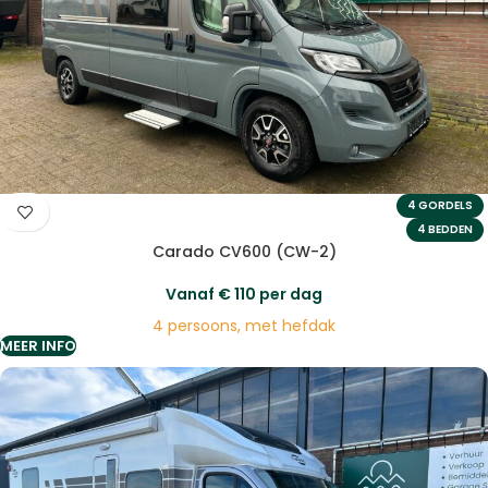
4 GORDELS
4 BEDDEN
Carado CV600 (CW-2)
Vanaf
€
110
per dag
4 persoons, met hefdak
MEER INFO