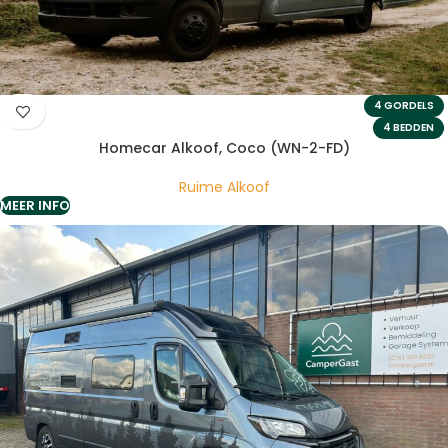
4 GORDELS
4 BEDDEN
Homecar Alkoof, Coco (WN-2-FD)
Ruime Alkoof
MEER INFO