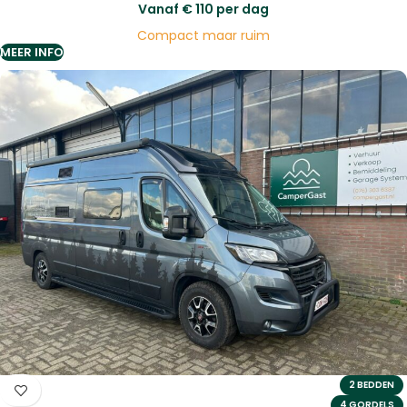
Vanaf
€
110
per dag
Compact maar ruim
MEER INFO
2 BEDDEN
4 GORDELS