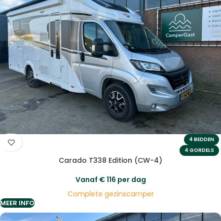
4 BEDDEN
4 GORDELS
Carado T338 Edition (CW-4)
Vanaf
€
116
per dag
Complete gezinscamper
MEER INFO