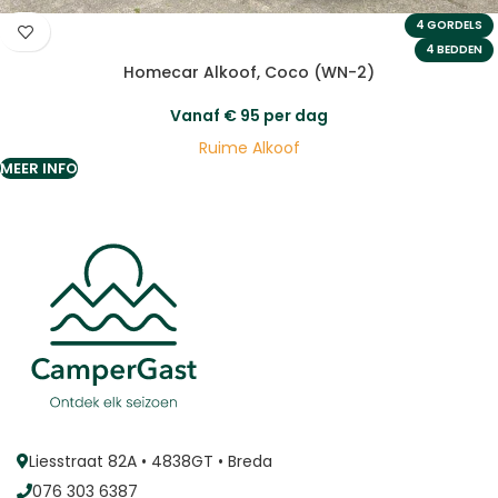
4 GORDELS
4 BEDDEN
Homecar Alkoof, Coco (WN-2)
Vanaf
€
95
per dag
Ruime Alkoof
MEER INFO
Liesstraat 82A • 4838GT • Breda
076 303 6387