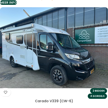
MEER INFO
2 BEDDEN
4 GORDELS
Carado V339 (CW-6)