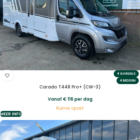
4 GORDELS
4 BEDDEN
Carado T448 Pro+ (CW-3)
Vanaf
€
116
per dag
Ruime opzet
MEER INFO