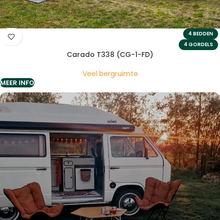
4 BEDDEN
4 GORDELS
Carado T338 (CG-1-FD)
Veel bergruimte
MEER INFO