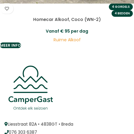
4 GORDELS
4 BEDDEN
Homecar Alkoof, Coco (WN-2)
Vanaf
€
95
per dag
Ruime Alkoof
MEER INFO
Liesstraat 82A • 4838GT • Breda
076 303 6387