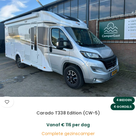
4 BEDDEN
4 GORDELS
Carado T338 Edition (CW-5)
Vanaf
€
116
per dag
Complete gezinscamper