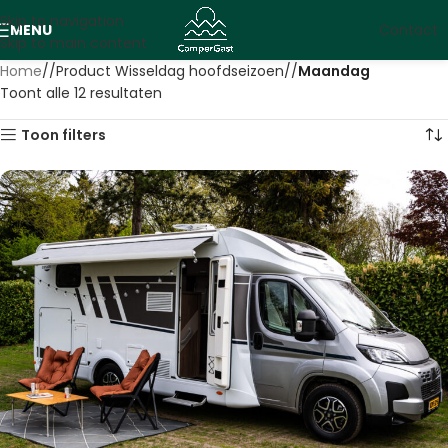
Skip to navigation
MENU
Contact
Skip to main content
Home
/
Product Wisseldag hoofdseizoen
/
Maandag
Toont alle 12 resultaten
Toon filters