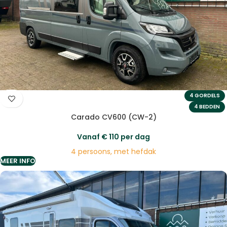
4 GORDELS
4 BEDDEN
Carado CV600 (CW-2)
Vanaf
€
110
per dag
4 persoons, met hefdak
MEER INFO