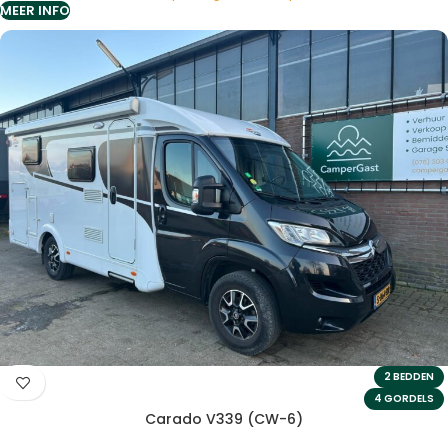
MEER INFO
2 BEDDEN
4 GORDELS
Carado V339 (CW-6)