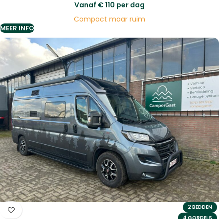
Vanaf
€
110
per dag
Compact maar ruim
MEER INFO
2 BEDDEN
4 GORDELS