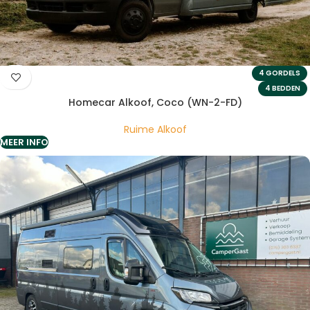
4 GORDELS
4 BEDDEN
Homecar Alkoof, Coco (WN-2-FD)
Ruime Alkoof
MEER INFO