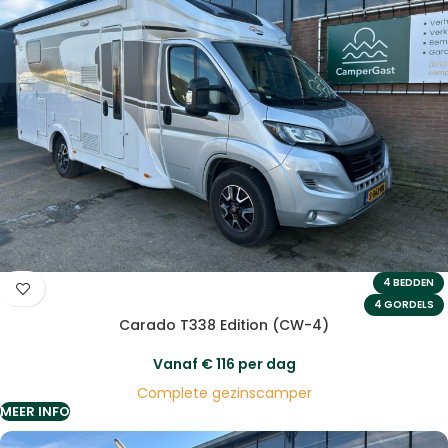
4 BEDDEN
4 GORDELS
Carado T338 Edition (CW-4)
Vanaf
€
116
per dag
Complete gezinscamper
MEER INFO