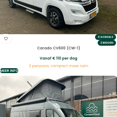
4 GORDELS
2 BEDDEN
Carado CV600 (CW-1)
Vanaf
€
110
per dag
2 persoons, compact maar ruim
MEER INFO