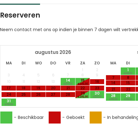
Reserveren
Neem contact met ons op indien je binnen 7 dagen wilt vertrek
augustus
2026
MA
DI
WO
DO
VR
ZA
ZO
MA
DI
1
2
1
€168,00
3
4
5
6
7
8
9
7
8
14
15
10
11
12
13
16
14
15
€205,00
€205,00
17
18
19
20
21
22
23
21
22
29
30
24
25
26
27
28
28
29
€205,00
€205,00
€168,00
€168,00
31
€168,00
-
Beschikbaar
-
Geboekt
-
In behandelin