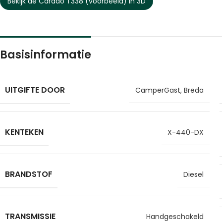
Bekijk de Carado T338 (voorbeeld) in 3D
Basisinformatie
UITGIFTE DOOR
CamperGast, Breda
KENTEKEN
X-440-DX
BRANDSTOF
Diesel
TRANSMISSIE
Handgeschakeld