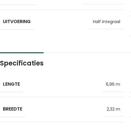
UITVOERING
Half integraal
Specificaties
LENGTE
6,96 m
BREEDTE
2,32 m