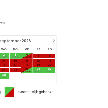
ken.
›
september
2026
WO
DO
VR
ZA
ZO
2
3
4
5
6
€168,00
€168,00
€168,00
9
10
11
12
13
16
17
18
19
20
25
26
27
23
24
€168,00
€168,00
€168,00
30
€168,00
g
-
Gedeeltelijk geboekt