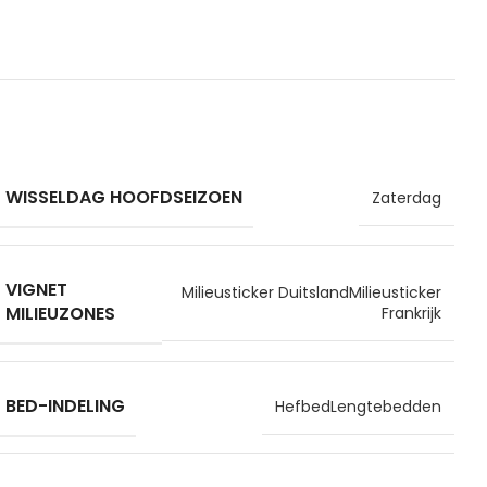
WISSELDAG HOOFDSEIZOEN
Zaterdag
VIGNET
Milieusticker Duitsland
Milieusticker
MILIEUZONES
Frankrijk
BED-INDELING
Hefbed
Lengtebedden