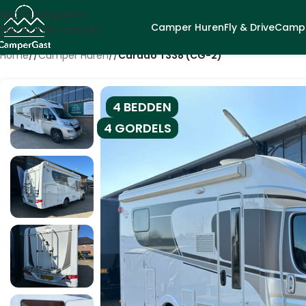
Skip to navigation
Camper Huren
Fly & Drive
Campe
Skip to main content
Home
/
Camper Huren
/
Carado T338 (CG-2)
4 BEDDEN
4 GORDELS