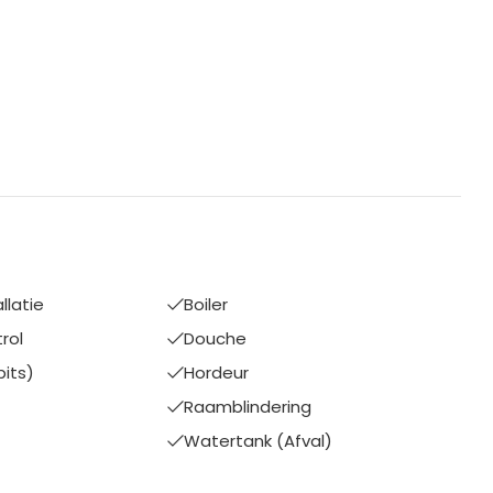
llatie
Boiler
rol
Douche
pits)
Hordeur
Raamblindering
Watertank (Afval)