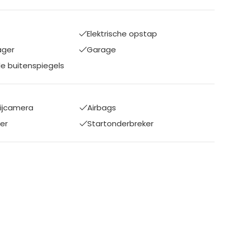
Elektrische opstap
ager
Garage
 buitenspiegels
rijcamera
Airbags
er
Startonderbreker