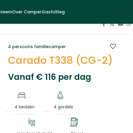
steem
Over CamperGast
Uitleg
Contact
4 persoons familiecamper
Carado T338 (CG-2)
Vanaf
€
116
per dag
4 bedden
4 gordels