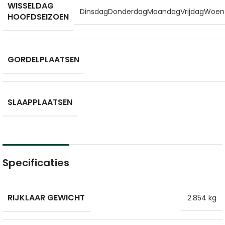
WISSELDAG
Dinsdag
Donderdag
Maandag
Vrijdag
Woen
HOOFDSEIZOEN
GORDELPLAATSEN
SLAAPPLAATSEN
Specificaties
RIJKLAAR GEWICHT
2.854 kg