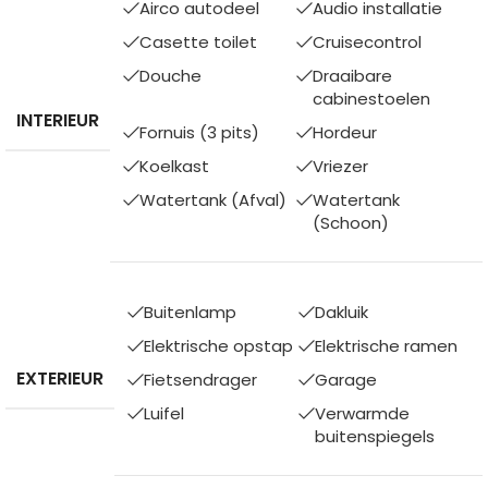
Airco autodeel
Audio installatie
Casette toilet
Cruisecontrol
Douche
Draaibare
cabinestoelen
INTERIEUR
Fornuis (3 pits)
Hordeur
Koelkast
Vriezer
Watertank (Afval)
Watertank
(Schoon)
Buitenlamp
Dakluik
Elektrische opstap
Elektrische ramen
EXTERIEUR
Fietsendrager
Garage
Luifel
Verwarmde
buitenspiegels