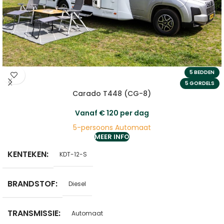
5 BEDDEN
5 GORDELS
Carado T448 (CG-8)
Vanaf
€
120
per dag
5-persoons Automaat
MEER INFO
KENTEKEN
KDT-12-S
BRANDSTOF
Diesel
TRANSMISSIE
Automaat