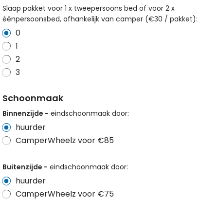
Slaap pakket voor 1 x tweepersoons bed of voor 2 x
éénpersoonsbed, afhankelijk van camper (€30 / pakket):
0
1
2
3
Schoonmaak
Binnenzijde -
eindschoonmaak door:
huurder
CamperWheelz voor €85
Buitenzijde -
eindschoonmaak door:
huurder
CamperWheelz voor €75