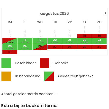
›
augustus
2026
MA
DI
WO
DO
VR
ZA
ZO
1
2
3
4
5
6
7
8
9
10
11
12
13
14
15
16
17
18
19
20
21
22
23
€205,00
€205,00
€205,00
€205,00
€205,00
€205,00
€205,00
24
25
26
27
28
29
30
€205,00
€205,00
€205,00
31
-
Beschikbaar
-
Geboekt
-
In behandeling
-
Gedeeltelijk geboekt
Aantal geselecteerde nachten:
...
Extra bij te boeken items: