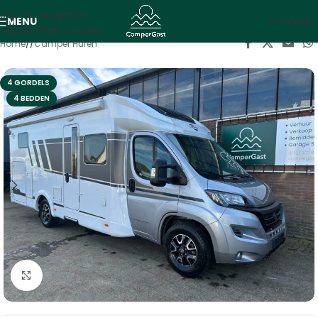
Skip to navigation
MENU
Contact
Skip to main content
Home
/
Camper Huren
4 GORDELS
4 BEDDEN
Vergroten